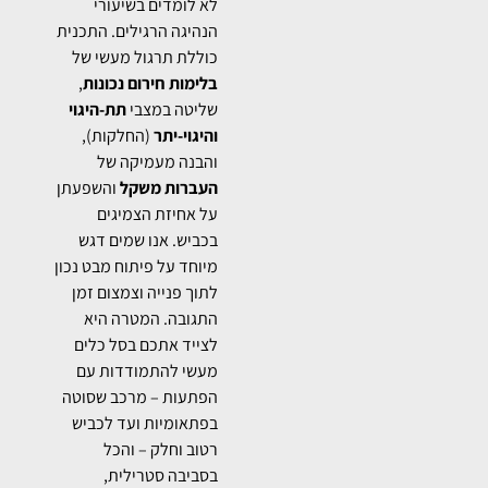
לא לומדים בשיעורי
הנהיגה הרגילים. התכנית
כוללת תרגול מעשי של
בלימות חירום נכונות
,
שליטה במצבי
תת-היגוי
והיגוי-יתר
(החלקות),
והבנה מעמיקה של
העברות משקל
והשפעתן
על אחיזת הצמיגים
בכביש. אנו שמים דגש
מיוחד על פיתוח מבט נכון
לתוך פנייה וצמצום זמן
התגובה. המטרה היא
לצייד אתכם בסל כלים
מעשי להתמודדות עם
הפתעות – מרכב שסוטה
בפתאומיות ועד לכביש
רטוב וחלק – והכל
בסביבה סטרילית,