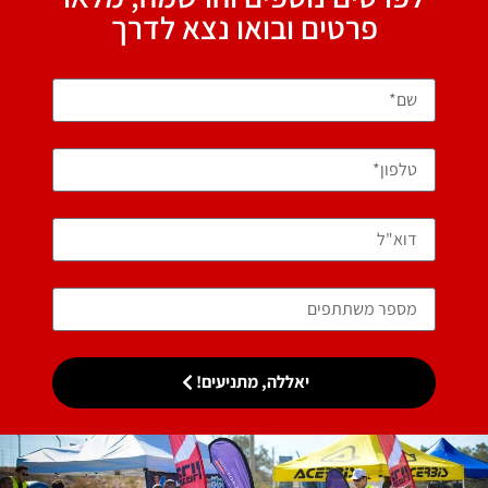
פרטים ובואו נצא לדרך
יאללה, מתניעים!